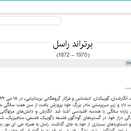
برتراند راسل
(1872 – 1970)
Be
است.
دست داد و زیر سرپرستی مادر بزرگ خود پرورش یافت، از سن هفت سالگی به
 یازده سالگی با هندسه اقلیدسی آشنا شد. انگارش و دانش‌های مرتوگ
ندگی دراز خود در گستره‌های گوناگون فلسفه (گوییک فلسفی، متافیزیک، ش
 دستاوردهای بسیاری از خود به جای گذاشت. راسل به همراه جی ای مور بنی
مراحل گوناگونی را در زندگی فلسفی او رقم زد به گونه ای که بوخنسکی ب