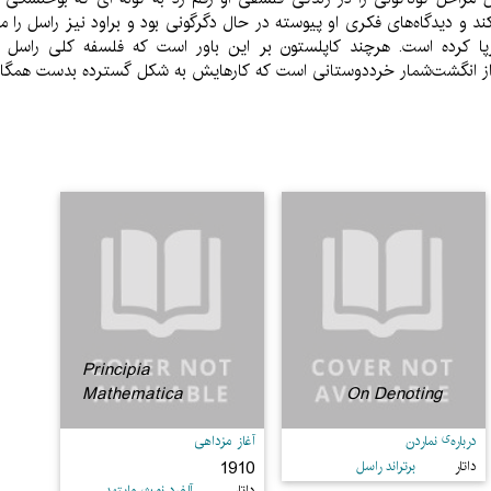
د و دیدگاه‌های فکری او پیوسته در حال دگرگونی بود و براود نیز راسل را 
ا کرده است. هرچند کاپلستون بر این باور است که فلسفه کلی راسل ا
ل از انگشت‌شمار خرددوستانی است که کارهایش به شکل گسترده بدست همگان
Principia
Mathematica
On Denoting
ی
درباره
نماردن
آغاز مزداهی
1910
داتار
برتراند راسل
داتار
آلفرد نورث وایتهد