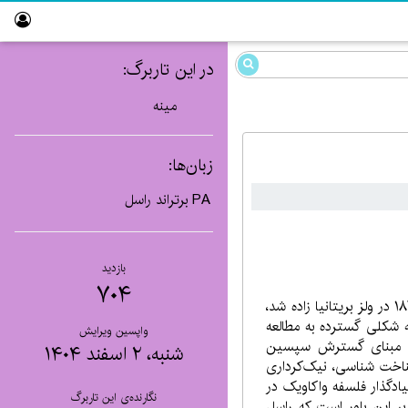
در این تاربرگ:
مینه
زبان‌ها:
PA
برتراند راسل
بازدید
۷۰۴
برتراند آرتر ویلیام راسل، خرددوست، انگارشدان، گوییکدان، ادبشناس و فرکار گروهگانی بریتانیایی، در ۱۸ می ۱۸۷۲ در ولز بریتانیا زاده شد،
 شکلی گسترده به مطالعه
واپسین ویرایش
انی مبنای گسترش سپسین
شنبه، ۲ اسفند ۱۴۰۴
ناخت شناسی، نیک‌کرداری
ادگذار فلسفه واکاویک در
نگارنده‌ی این تاربرگ
ر این باور است که راسل