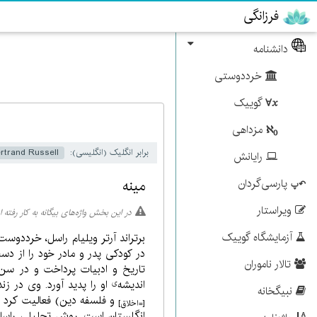
فرزانگی
دانشنامه
خرددوستی
گوییک
مزداهی
برابر انگلیک (انگلیسی):
rtrand Russell
رایانش
پارسی‌گردان
مینه
ویراستار
در این بخش واژه‌های بیگانه به کار رفته 
آزمایشگاه گوییک
در کودکی پدر و مادر خود را از 
تالار ناموران
تاریخ و ادبیات پرداخت و در سن
اندیشه
او را پدید آورد. وی در ز
ی
نبیگخانه
و فلسفه دین) فعالیت کرد و
[=اخلاق]
انگلستان است. روش تحلیلی راسل 