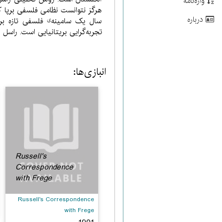
واژه‌نامه
هرگز نتوانست نظامی فلسفی برپا کن
درباره
سال یک سامینه
فلسفی تازه برپ
ی
تجربه‌گرایی بریتانیایی است. راس
انبازی‌ها:
Russell's
Correspondence
with Frege
Russell's Correspondence
with Frege